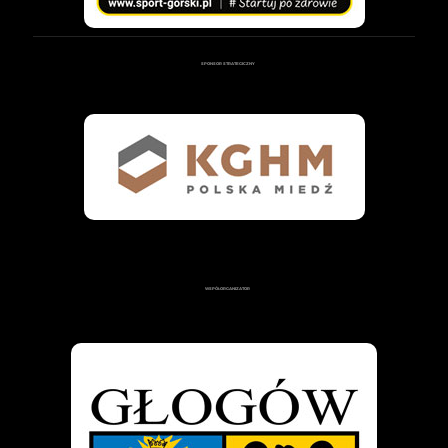
SPONSOR STRATEGICZNY
WSPÓŁORGANIZATOR